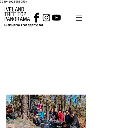
328941918588955)
IVELAND
TREE TOP
PANORAMA
Eksklusive Tretopphytter
HER KAN DU
BLI BEDRE KEJNT
MED OSS