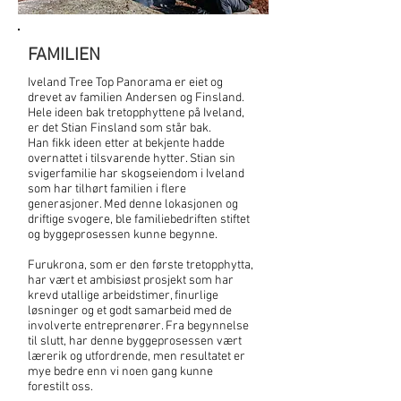
FAMILIEN
Iveland Tree Top Panorama er eiet og
drevet av familien Andersen og Finsland.
Hele ideen bak tretopphyttene på Iveland,
er det Stian Finsland som står bak.
Han fikk ideen etter at bekjente hadde
overnattet i tilsvarende hytter. Stian sin
svigerfamilie har skogseiendom i Iveland
som har tilhørt familien i flere
generasjoner. Med denne lokasjonen og
driftige svogere, ble familiebedriften stiftet
og byggeprosessen kunne begynne.
Furukrona, som er den første tretopphytta,
har vært et ambisiøst prosjekt som har
krevd utallige arbeidstimer, finurlige
løsninger og et godt samarbeid med de
involverte entreprenører. Fra begynnelse
til slutt, har denne byggeprosessen vært
lærerik og utfordrende, men resultatet er
mye bedre enn vi noen gang kunne
forestilt oss.