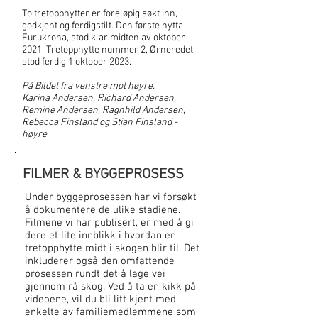
To tretopphytter er foreløpig søkt inn,
godkjent og ferdigstilt. Den første hytta
Furukrona, stod klar midten av oktober
2021. Tretopphytte nummer 2, Ørneredet,
stod ferdig 1 oktober 2023.
På Bildet fra venstre mot høyre.
Karina Andersen, Richard Andersen,
Remine Andersen, Ragnhild Andersen,
Rebecca Finsland og Stian Finsland -
høyre
FILMER & BYGGEPROSESS
Under byggeprosessen har vi forsøkt
å dokumentere de ulike stadiene.
Filmene vi har publisert, er med å gi
dere et lite innblikk i hvordan en
tretopphytte midt i skogen blir til. Det
inkluderer også den omfattende
prosessen rundt det å lage vei
gjennom rå skog. Ved å ta en kikk på
videoene, vil du bli litt kjent med
enkelte av familiemedlemmene som