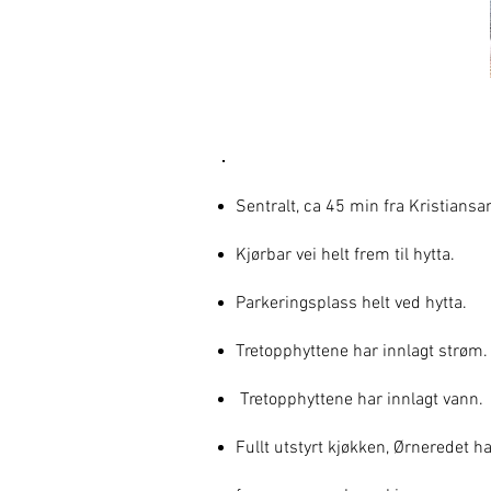
VÅRE
FASILITETER
Sentralt, ca 45 min fra Kristiansa
Kjørbar vei helt frem til hytta.
Parkeringsplass helt ved hytta.
Tretopphyttene har innlagt strøm.
Tretopphyttene har innlagt vann.
Fullt utstyrt kjøkken, Ørneredet h