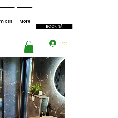
m oss
More
BOOK NÅ
Logg inn