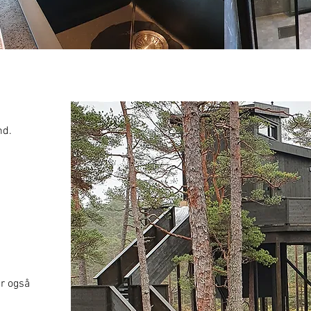
nd.
ar også