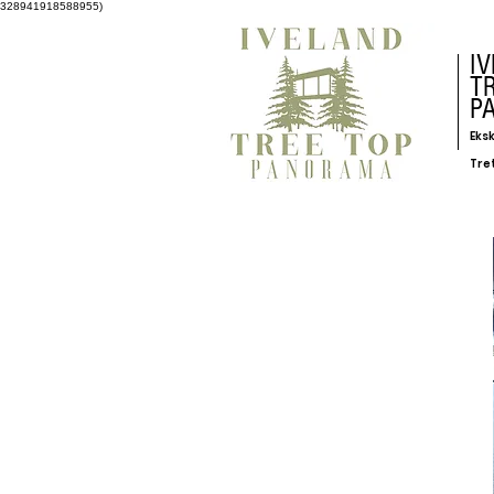
328941918588955)
I
T
P
Eksk
Tre