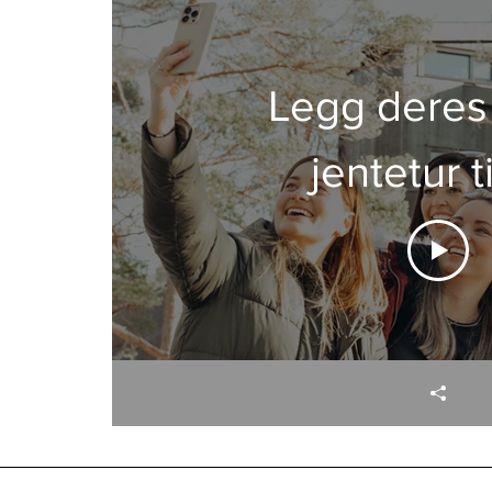
Legg deres
jentetur t
Tretopphy