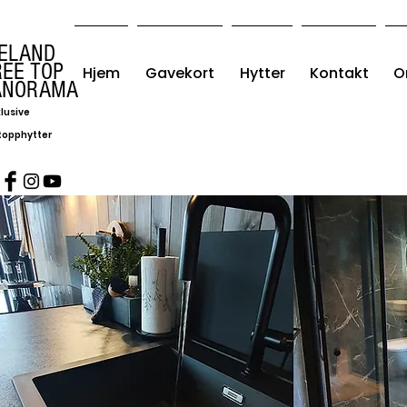
VELAND
REE TOP
Hjem
Gavekort
Hytter
Kontakt
O
ANORAMA
lusive
topphytter