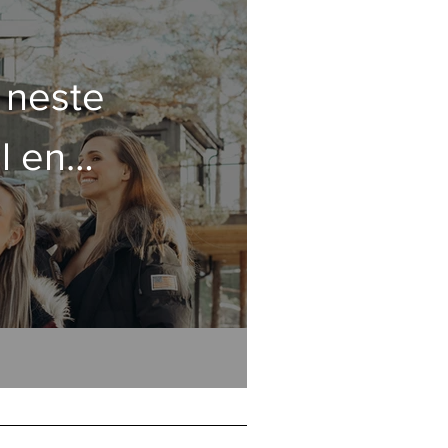
 neste
il en
tte!