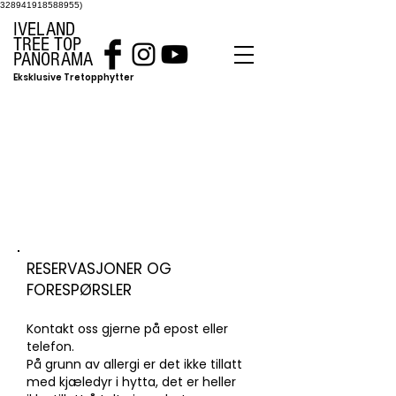
328941918588955)
IVELAND
TREE TOP
PANORAMA
Eksklusive Tretopphytter
KONTAKT OSS
RESERVASJONER OG
FORESPØRSLER
Kontakt oss gjerne på epost eller
telefon.
På grunn av allergi er det ikke til
l
att
med kjæledyr i hytta, det er heller