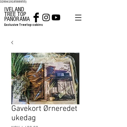
328941918588955)
IVELAND
TREE TOP
PANORAMA
Exclusive Treetop cabins
Gavekort Ørneredet
ukedag