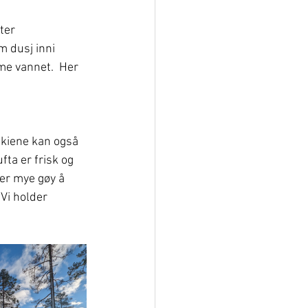
ter 
 dusj inni 
me vannet.  Her 
 
skiene kan også 
fta er frisk og 
 er mye gøy å 
Vi holder 