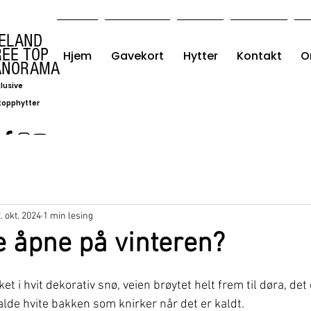
VELAND
REE TOP
Hjem
Gavekort
Hytter
Kontakt
O
ANORAMA
lusive
topphytter
. okt. 2024
1 min lesing
e åpne på vinteren?
et i hvit dekorativ snø, veien brøytet helt frem til døra, det
lde hvite bakken som knirker når det er kaldt.