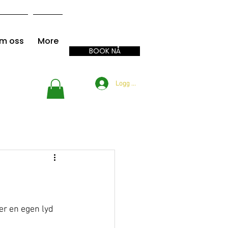
m oss
More
BOOK NÅ
Logg inn
 er en egen lyd 