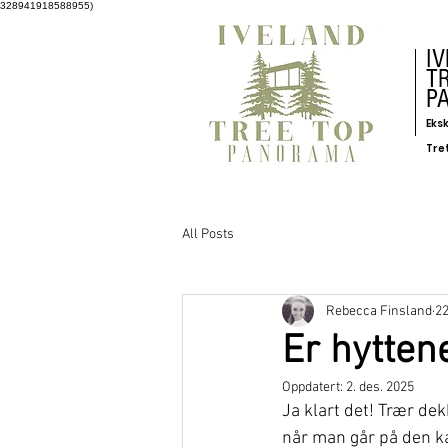
328941918588955)
I
T
P
Eksk
Tre
All Posts
Rebecca Finsland
22
Er hytten
Oppdatert:
2. des. 2025
Ja klart det! Trær dekk
når man går på den ka