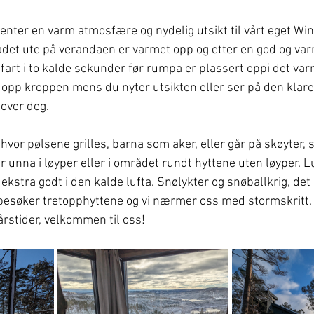
enter en varm atmosfære og nydelig utsikt til vårt eget Win
et ute på verandaen er varmet opp og etter en god og varm
a fart i to kalde sekunder før rumpa er plassert oppi det var
 opp kroppen mens du nyter utsikten eller ser på den klare
over deg. 
hvor pølsene grilles, barna som aker, eller går på skøyter, 
ur unna i løyper eller i området rundt hyttene uten løyper. Lu
kstra godt i den kalde lufta. Snølykter og snøballkrig, det
 besøker tretopphyttene og vi nærmer oss med stormskritt. 
årstider, velkommen til oss!