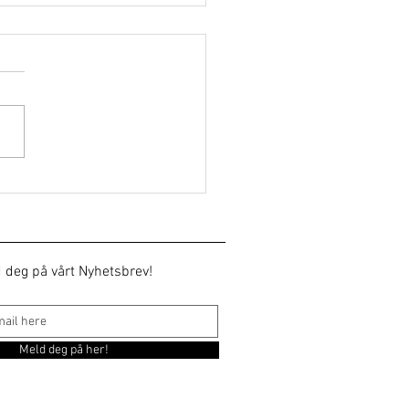
morgen!
 deg på vårt Nyhetsbrev!
Meld deg på her!