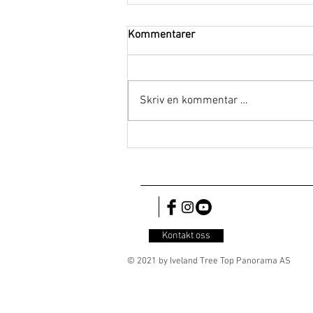
Kommentarer
Skriv en kommentar …
Hvilke aktiviteter finnes i
nærheten av tretopphyttene?
Kontakt oss
© 2021 by Iveland Tree Top Panorama AS